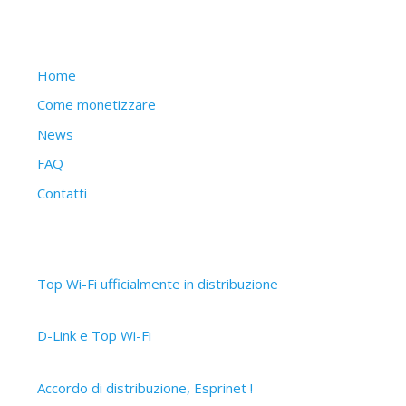
Struttura del sito
Home
Come monetizzare
News
FAQ
Contatti
Articoli recenti
Top Wi-Fi ufficialmente in distribuzione
30 Settembre 2019
D-Link e Top Wi-Fi
2 Aprile 2019
Accordo di distribuzione, Esprinet !