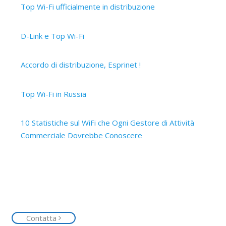
Top Wi-Fi ufficialmente in distribuzione
30 Settembre 2019
D-Link e Top Wi-Fi
2 Aprile 2019
Accordo di distribuzione, Esprinet !
12 Marzo 2019
Top Wi-Fi in Russia
15 Ottobre 2017
10 Statistiche sul WiFi che Ogni Gestore di Attività
Commerciale Dovrebbe Conoscere
14 Ottobre 2017
Contattaci
Siamo a tua disposizione, contattaci senza impegno e
richiedi la tua rete Top Wi-Fi
Contatta