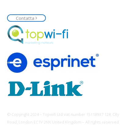
richiedi la tua rete Top Wi-Fi
Contatta
© Copyright 2024 – Topwifi Ltd Vat number 15118937 128, City
Road, London EC1V 2NX United Kingdom – All rights reserved