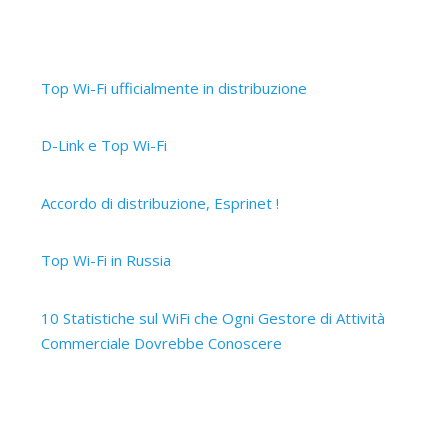
Articoli recenti
Top Wi-Fi ufficialmente in distribuzione
30 Settembre 2019
D-Link e Top Wi-Fi
2 Aprile 2019
Accordo di distribuzione, Esprinet !
12 Marzo 2019
Top Wi-Fi in Russia
15 Ottobre 2017
10 Statistiche sul WiFi che Ogni Gestore di Attività
Commerciale Dovrebbe Conoscere
14 Ottobre 2017
Contattaci
Siamo a tua disposizione, contattaci senza impegno e