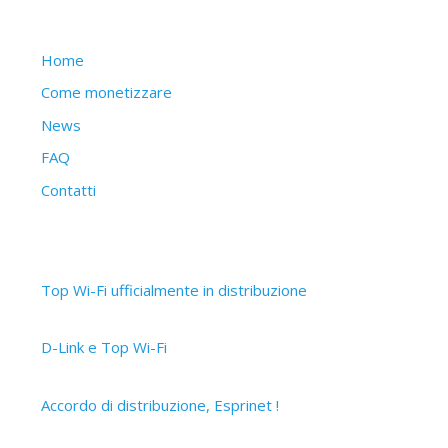
Struttura del sito
Home
Come monetizzare
News
FAQ
Contatti
Articoli recenti
Top Wi-Fi ufficialmente in distribuzione
30 Settembre 2019
D-Link e Top Wi-Fi
2 Aprile 2019
Accordo di distribuzione, Esprinet !
12 Marzo 2019