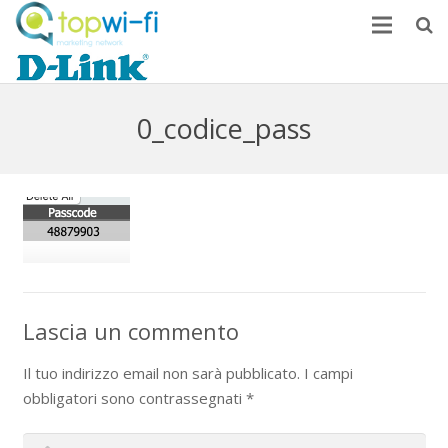
Home
Come monetizzare
0_codice_pass
News
FAQ
Contatti
Lascia un commento
Il tuo indirizzo email non sarà pubblicato.
I campi
obbligatori sono contrassegnati
*