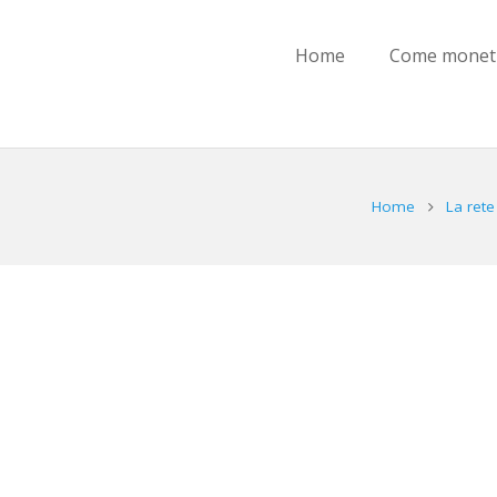
Home
Come moneti
Home
La rete