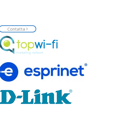
Contattaci
Siamo a tua disposizione, contattaci senza
impegno e richiedi la tua rete Top Wi-Fi
Contatta