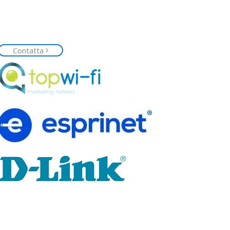
Contattaci
Siamo a tua disposizione, contattaci senza
impegno e richiedi la tua rete Top Wi-Fi
Contatta