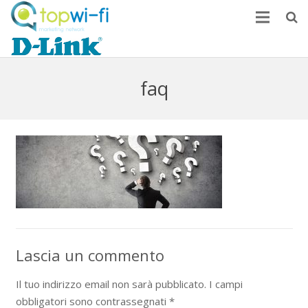
Home
Come monetizzare
faq
News
FAQ
Contatti
Lascia un commento
Il tuo indirizzo email non sarà pubblicato.
I campi
obbligatori sono contrassegnati
*