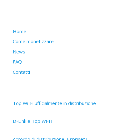
Struttura del sito
Home
Come monetizzare
News
FAQ
Contatti
Articoli recenti
Top Wi-Fi ufficialmente in distribuzione
30 Settembre 2019
D-Link e Top Wi-Fi
2 Aprile 2019
Accordo di distribuzione, Esprinet !