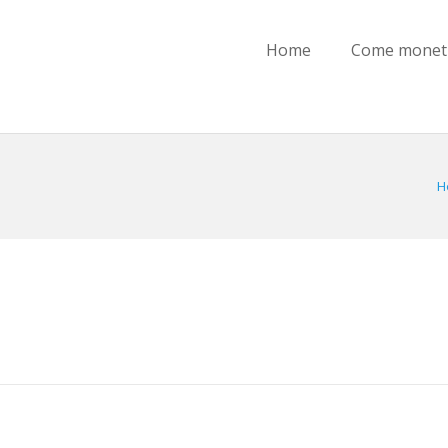
Home
Come moneti
H