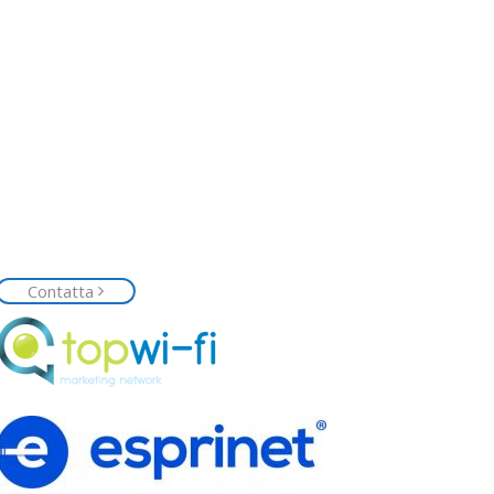
Contattaci
Siamo a tua disposizione, contattaci senza
impegno e richiedi la tua rete Top Wi-Fi
Contatta