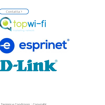
impegno e richiedi la tua rete Top Wi-Fi
Contatta
|
Termini e Condizioni
|
Copyright