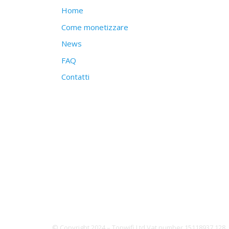
Home
Come monetizzare
News
FAQ
Contatti
© Copyright 2024 – Topwifi Ltd Vat number 15118937 128,