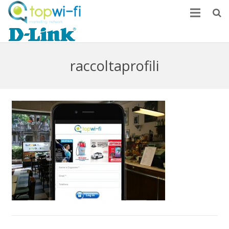
Home
Come monetizzare
raccoltaprofili
News
FAQ
Contatti