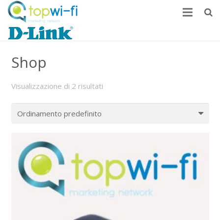
Home
Shop
Come monetizzare
News
Visualizzazione di 2 risultati
FAQ
Contatti