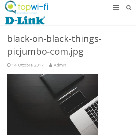
Home
black-on-black-things-
Come monetizzare
picjumbo-com.jpg
News
FAQ
14 Ottobre 2017
Admin
Contatti