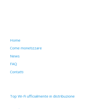
Struttura del sito
Home
Come monetizzare
News
FAQ
Contatti
Articoli recenti
Top Wi-Fi ufficialmente in distribuzione
30 Settembre 2019