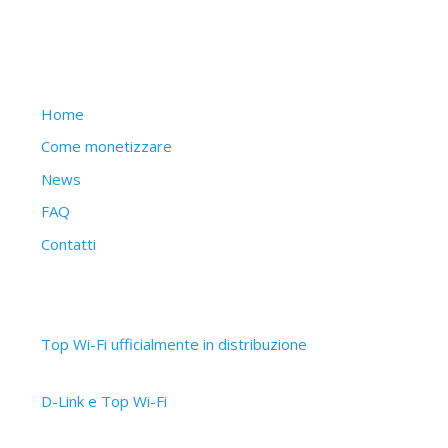
Struttura del sito
Home
Come monetizzare
News
FAQ
Contatti
Articoli recenti
Top Wi-Fi ufficialmente in distribuzione
30 Settembre 2019
D-Link e Top Wi-Fi
2 Aprile 2019